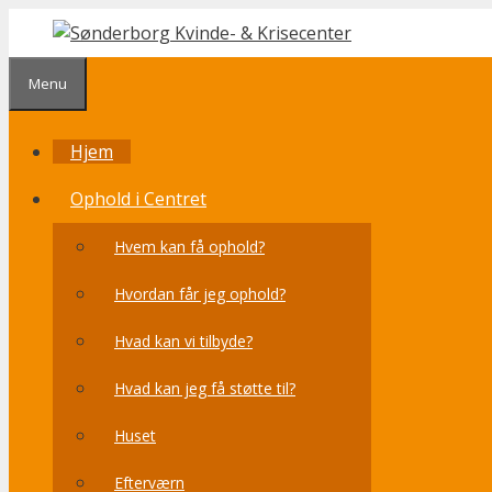
Hop
til
indhold
Menu
Hjem
Ophold i Centret
Hvem kan få ophold?
Hvordan får jeg ophold?
Hvad kan vi tilbyde?
Hvad kan jeg få støtte til?
Huset
Efterværn