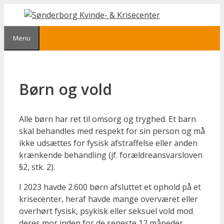
Hop
til
indhold
Menu
Børn og vold
Alle børn har ret til omsorg og tryghed. Et barn
skal behandles med respekt for sin person og må
ikke udsættes for fysisk afstraffelse eller anden
krænkende behandling (jf. forældreansvarsloven
§2, stk. 2).
I 2023 havde 2.600 børn afsluttet et ophold på et
krisecenter, heraf havde mange overværet eller
overhørt fysisk, psykisk eller seksuel vold mod
deres mor inden for de seneste 12 måneder.