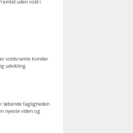
remtid uden vold i
der voldsramte kvinder
ig udvikling.
ler løbende fagligheden
en nyeste viden og