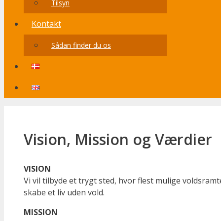
Tilsyn
Kontakt
Sådan finder du os
Vision, Mission og Værdier
VISION
Vi vil tilbyde et trygt sted, hvor flest mulige voldsram
skabe et liv uden vold.
MISSION