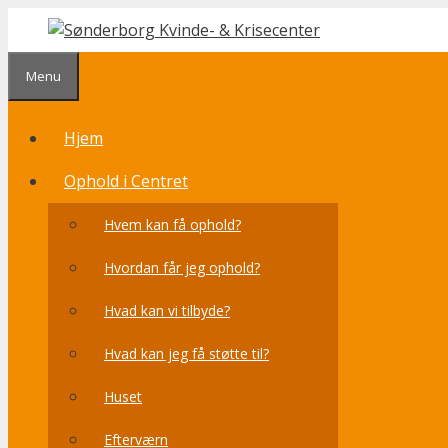
Hop
til
indhold
Menu
Hjem
Ophold i Centret
Hvem kan få ophold?
Hvordan får jeg ophold?
Hvad kan vi tilbyde?
Hvad kan jeg få støtte til?
Huset
Efterværn