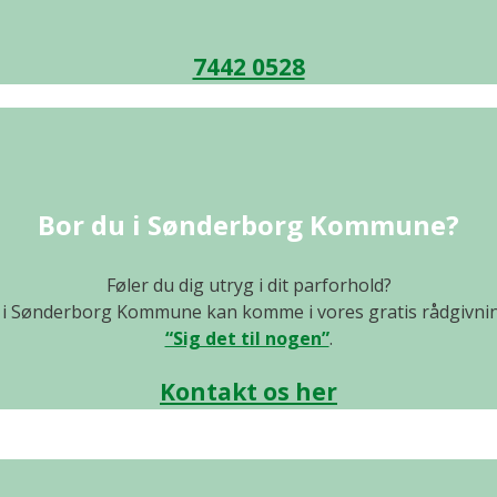
7442 0528
Bor du i Sønderborg Kommune?
Føler du dig utryg i dit parforhold?
i Sønderborg Kommune kan komme i vores gratis rådgivni
“Sig det til nogen”
.
Kontakt os her