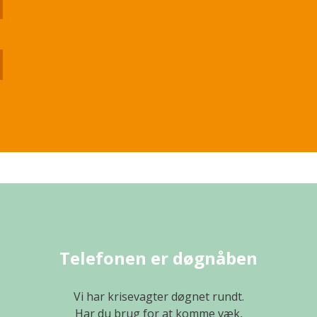
Telefonen er døgnåben
Vi har krisevagter døgnet rundt.
Har du brug for at komme væk,