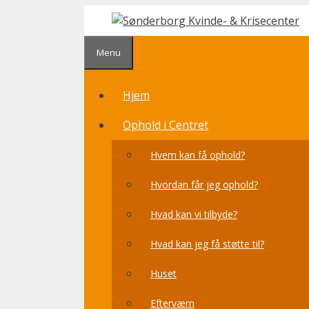
Hop
til
indhold
Menu
Hjem
Ophold i Centret
Hvem kan få ophold?
Hvordan får jeg ophold?
Hvad kan vi tilbyde?
Hvad kan jeg få støtte til?
Huset
Efterværn