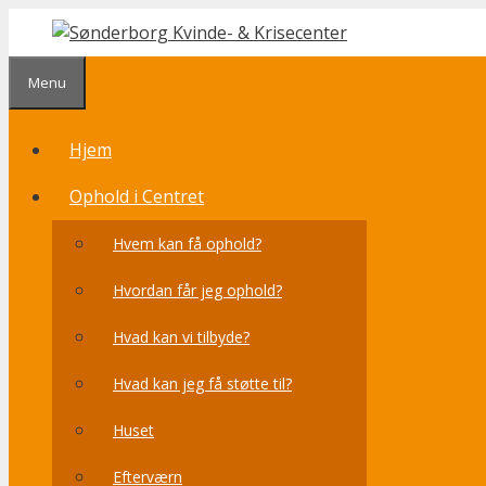
Hop
til
indhold
Menu
Hjem
Ophold i Centret
Hvem kan få ophold?
Hvordan får jeg ophold?
Hvad kan vi tilbyde?
Hvad kan jeg få støtte til?
Huset
Efterværn