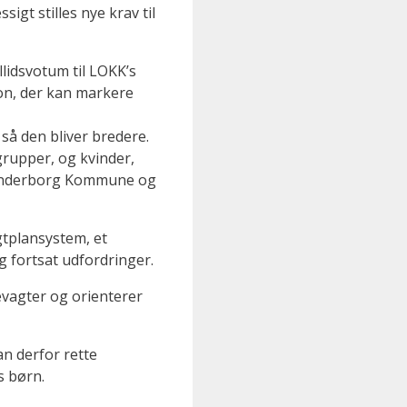
sigt stilles nye krav til
llidsvotum til LOKK’s
ion, der kan markere
så den bliver bredere.
grupper, og kvinder,
 Sønderborg Kommune og
gtplansystem, et
g fortsat udfordringer.
sevagter og orienterer
an derfor rette
s børn.