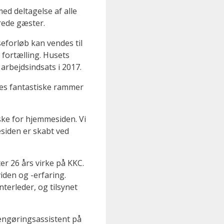
ed deltagelse af alle
rede gæster.
eforløb kan vendes til
 fortælling. Husets
arbejdsindsats i 2017.
res fantastiske rammer
nske for hjemmesiden. Vi
esiden er skabt ved
er 26 års virke på KKC.
viden og -erfaring.
nterleder, og tilsynet
engøringsassistent på