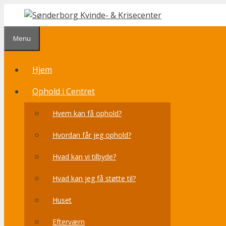
Hop
til
indhold
Menu
Hjem
Ophold i Centret
Hvem kan få ophold?
Hvordan får jeg ophold?
Hvad kan vi tilbyde?
Hvad kan jeg få støtte til?
Huset
Efterværn