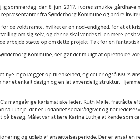
ejlig sommerdag, den 8. juni 2017, i vores smukke gårdhave m
ter, repræsentanter fra Sønderborg Kommune og andre invite
or de voldsramte, hvilket er en nødvendighed, for at et kris
lling om sig selv, og denne skal vendes til en mere positiv
 arbejde støtte op om dette projekt. Tak for en fantastisk 
 og Sønderborg Kommune, der gør det muligt at opretholde vo
 Det nye logo lægger op til enkelhed, og det er også KKC’s ø
 har et enkelt design og en let anvendelig struktur. Hjemm
’s mangeårige karismatiske leder, Ruth Malle, fratrådte eft
arina Lüthje, der er uddannet socialråd­giver og har ledelses
et på besøg. Målet var at lære Karina Lüthje at kende som ce
ionering og udløb af ansættelsesperiode. Der er ansat en r