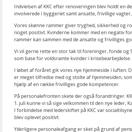
Indvielsen af KKC efter renove­ringen blev holdt en d
involverede i byggeriet samt ansatte, frivillige vag
Vores skønne rammer giver tryghed, sikkerhed og ro f
noget positivt. Kvinderne kommer med en negativ fortæ
rammer kan sammen med de ansatte og frivilliges gode
Vi vil gerne rette en stor tak til foreninger, fonde
som base for voldsramte kvinder i krisebearbejdelse.
I løbet af foråret gik vores nye hjemmeside i luften.
er meget tilfredse med og stolte af hjemmesiden, som
hjælp af en række frivilliges gode kompe­tencer.
På personalefronten skete der også forandringer. KKC
1. juli kunne vi så sige velkommen til den nye leder, K
I forbindelse med lederskiftet på KKC var socialtilsyn
blev oplevet positivt.
Yderligere personaleafgang er sket på grund af pens