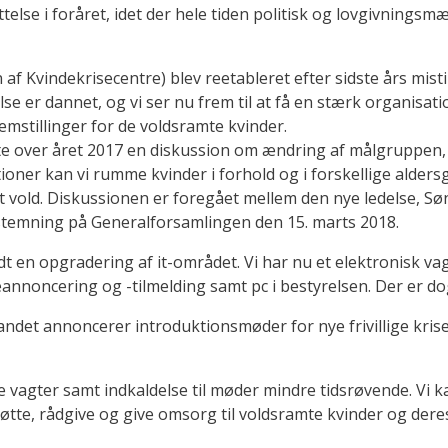
ttelse i foråret, idet der hele tiden politisk og lovgivningsmæs
f Kvindekrisecentre) blev reetableret efter sidste års misti
lse er dannet, og vi ser nu frem til at få en stærk organisat
emstillinger for de voldsramte kvinder.
e over året 2017 en diskussion om ændring af målgruppen, 
ioner kan vi rumme kvinder i forhold og i forskellige alders
et vold. Diskussionen er foregået mellem den nye ledelse,
fstemning på Generalforsamlingen den 15. marts 2018.
 en opgradering af it-området. Vi har nu et elektronisk va
annoncering og -tilmelding samt pc i bestyrelsen. Der er do
t andet annoncerer introduktionsmøder for nye frivillige kri
e vagter samt indkaldelse til møder mindre tidsrøvende. Vi k
te, rådgive og give omsorg til voldsramte kvinder og dere