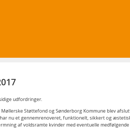
2017
dige udfordringer.
 Møllerske Støtte­fond og Sønderborg Kommune blev afsluttet
 har nu et gennemrenoveret, funktionelt, sikkert og æstetis
ærmning af voldsramte kvinder med eventuelle medfølgende