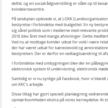
deltid, og en socialrådgiverstilling er slået op til besæ
kvindekrisecentre.
På landsplan oplevede vi, at LOKK (Landsorganisation a
bestyrelse i forbindelse med budgettet. En ny bestyre
sig såvel politisk som i medierne med relevante probl
2016 blev året med mange afvisninger. Dette medført
Ved nu at modtage kvinder udsat for vold i nære relat
der har været udsat for kærestevold og æresrelater
bestyrelsen. Der er derfor en vedtægtsændring til a
I forbindelse med ombygningen blev der en påbegyndt
elektronisk system til undervisning, elektronisk møde
Samtidig er vi nu synlige på ­Facebook, hvor vi bland
om KKC’s arbejde.
Disse tiltag har gjort specielt planlægning vedrørend
opmærksomheden ekstra på vores kerneydelse: At støt