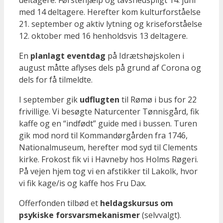
med 14 deltagere. Herefter kom kulturforståelse
21. september og aktiv lytning og kriseforståelse
12. oktober med 16 henholdsvis 13 deltagere.
En
planlagt eventdag
på Idrætshøjskolen i
august måtte aflyses dels på grund af Corona og
dels for få tilmeldte.
I september gik
udflugten
til Rømø i bus for 22
frivillige. Vi besøgte Naturcenter Tønnisgård, fik
kaffe og en “indfødt” guide med i bussen. Turen
gik mod nord til Kommandørgården fra 1746,
Nationalmuseum, herefter mod syd til Clements
kirke. Frokost fik vi i Havneby hos Holms Røgeri.
På vejen hjem tog vi en afstikker til Lakolk, hvor
vi fik kage/is og kaffe hos Fru Dax.
Offerfonden tilbød et
heldagskursus om
psykiske forsvarsmekanismer
(selvvalgt).