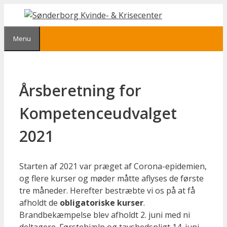
Hop
til
indhold
Menu
Årsberetning for
Kompetenceudvalget
2021
Starten af 2021 var præget af Corona-epidemien,
og flere kurser og møder måtte aflyses de første
tre måneder. Herefter bestræbte vi os på at få
afholdt de
obligatoriske kurser
.
Brandbekæmpelse blev afholdt 2. juni med ni
deltagere. Førstehjælp og tavshedspligt 14. juni