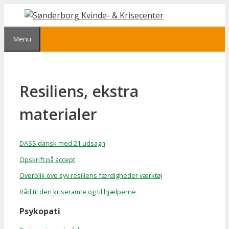
Hop
til
indhold
Menu
Resiliens, ekstra
materialer
DASS dansk med 21 udsagn
Opskrift på accept
Overblik ove syv resiliens færdigheder værktøj
Råd til den kriseramte og til hjælperne
Psykopati